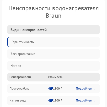
Неисправности водонагревателя
Braun
Виды неисправностей
Герметичность
Электропитание
Нагрев
Неисправности
Стоимость
Датчики
Протечка бака
1500 ₽
Подробнее →
Механика
Капает вода
1500 ₽
Подробнее →