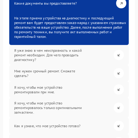
Какие документы вы предоставляете?
На этапе приема устройства на диагностику и последующий
ремонт вам будет предоставлен заказ-наряд с указанием страховых
обязательств на ваше устройство. Далее, после выполнения работ
по ремонту техники, вы получите акт выполненных работ и
гарантийный талон.
Я уже знаю в чем неисправность и какой
ремонт необходим. Для чего проводить
диагностику?
Мне нужен срочный ремонт. Сможете
сделать?
Я хочу, чтобы мое устройство
ремонтировали при мне.
Я хочу, чтобы мое устройство
ремонтировалось только оригинальными
запчастями.
Как я узнаю, что мое устройство готово?