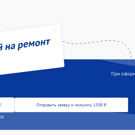
й на ремонт
При оформл
Отправить заявку и получить 1500 ₽
сти