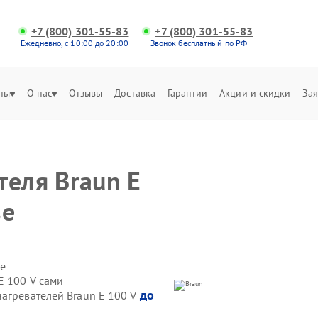
+7 (800) 301-55-83
+7 (800) 301-55-83
Ежедневно, с 10:00 до 20:00
Звонок бесплатный по РФ
ны
О нас
Отзывы
Доставка
Гарантии
Акции и скидки
Зая
теля Braun E
зе
е
E 100 V сами
до
нагревателей Braun E 100 V