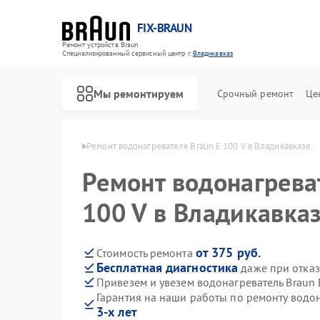
FIX-BRAUN
Ремонт устройств Braun
Специализированный cервисный центр г.
Владикавказ
Мы ремонтируем
Срочный ремонт
Це
raun в Владикавказе
Ремонт водонагревателя Braun E 100 V в Владикавказе
Ремонт водонагрева
100 V в Владикавка
от 375 руб.
Стоимость ремонта
Бесплатная диагностика
даже при отказ
Ремонт парогенераторов Braun
Ремонт соковыжималок Braun
Привезем и увезем водонагреватель Braun 
Гарантия на наши работы по ремонту водо
3-х лет