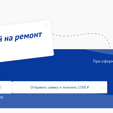
й на ремонт
При оформл
Отправить заявку и получить 1500 ₽
сти