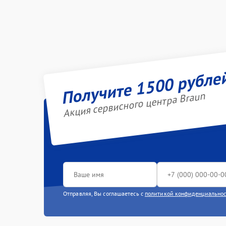
Получите 1500 рубле
Акция сервисного центра Braun
Отправляя, Вы соглашаетесь с
политикой конфиденциально