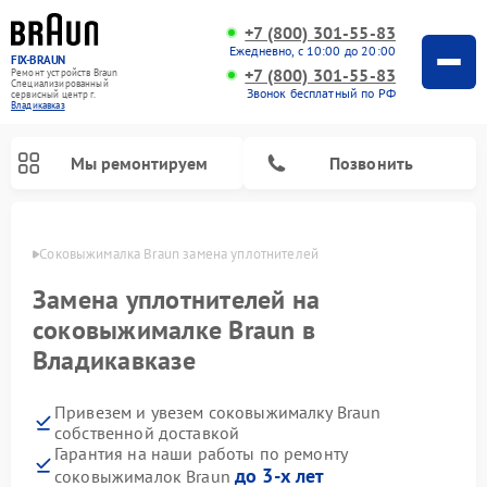
+7 (800) 301-55-83
Ежедневно, с 10:00 до 20:00
FIX-BRAUN
+7 (800) 301-55-83
Ремонт устройств Braun
Специализированный
Звонок бесплатный по РФ
cервисный центр г.
Владикавказ
Мы ремонтируем
Позвонить
вказе
Соковыжималка Braun замена уплотнителей
Замена уплотнителей на
соковыжималке Braun в
Владикавказе
Ремонт водонагревателей Braun
Привезем и увезем соковыжималку Braun
собственной доставкой
Гарантия на наши работы по ремонту
до 3-х лет
соковыжималок Braun