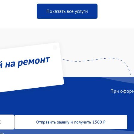
Показать все услуги
й на ремонт
При оформл
Отправить заявку и получить 1500 ₽
сти