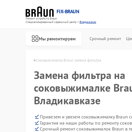
FIX-BRAUN
Ремонт устройств Braun
Специализированный cервисный центр г.
Владикавказ
Мы ремонтируем
Срочный ремонт
Це
aun в Владикавказе
Соковыжималка Braun замена фильтра
Замена фильтра на
соковыжималке Bra
Владикавказе
Ремонт водонагревателей Braun
Ремонт парогенераторов Braun
Привезем и увезем соковыжималку Braun с
Гарантия на наши работы по ремонту сок
Срочный ремонт соковыжималок Braun в т