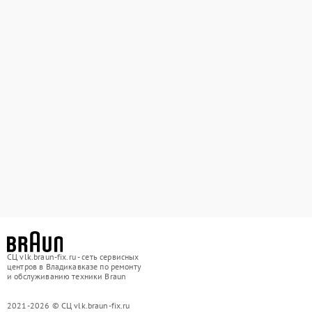
СЦ vlk.braun-fix.ru - сеть сервисных
центров в Владикавказе по ремонту
и обслуживанию техники Braun
2021-2026 © СЦ vlk.braun-fix.ru