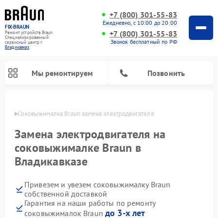
+7 (800) 301-55-83
Ежедневно, с 10:00 до 20:00
FIX-BRAUN
+7 (800) 301-55-83
Ремонт устройств Braun
Специализированный
Звонок бесплатный по РФ
cервисный центр г.
Владикавказ
Мы ремонтируем
Позвонить
вказе
Соковыжималка Braun замена электродвигателя
Замена электродвигателя на
соковыжималке Braun в
Владикавказе
Ремонт водонагревателей Braun
Привезем и увезем соковыжималку Braun
собственной доставкой
Гарантия на наши работы по ремонту
до 3-х лет
соковыжималок Braun