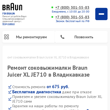
+7 (800) 301-55-83
Ежедневно, с 10:00 до 20:00
FIX-BRAUN
+7 (800) 301-55-83
Ремонт устройств Braun
Специализированный
Звонок бесплатный по РФ
cервисный центр г.
Владикавказ
Мы ремонтируем
Позвонить
е
Ремонт соковыжималки Braun Juicer XL JE710 в Владикавказе
Ремонт соковыжималки Braun
Juicer XL JE710 в Владикавказе
от 675 руб.
Стоимость ремонта
Ремонт водонагревателей Braun
Бесплатная диагностика
даже при отказе
Привезем и увезем соковыжималку Braun Juicer XL
JE710 сами
Гарантия на наши работы по ремонту