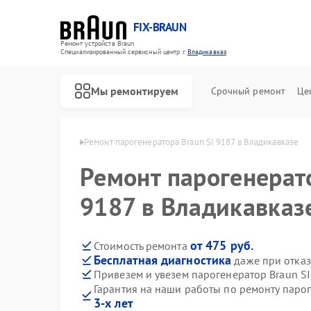
FIX-BRAUN
Ремонт устройств Braun
Специализированный cервисный центр г.
Владикавказ
Мы ремонтируем
Срочный ремонт
Це
raun в Владикавказе
Ремонт парогенератора Braun SI 9187 в Владикавказе
Ремонт парогенерато
9187 в Владикавказ
от 475 руб.
Стоимость ремонта
Бесплатная диагностика
даже при отказ
Ремонт водонагревателей Braun
Ремонт соковыжималок Braun
Привезем и увезем парогенератор Braun SI
Гарантия на наши работы по ремонту паро
3-х лет