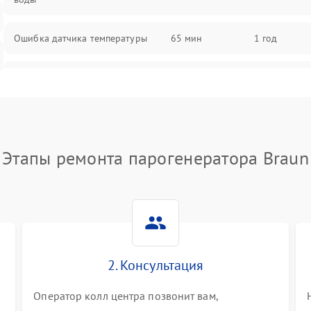
Ошибка датчика температуры
65 мин
1 год
Не работает индикатор
55 мин
1 год
Ошибка платы управления
75 мин
1 год
Этапы ремонта парогенератора Braun
Сбой режима работы
70 мин
1 год
Не сохраняет настройки
65 мин
1 год
Не включается
60 мин
1 год
2. Консультация
Не подает пар
60 мин
1 год
Оператор колл центра позвонит вам,