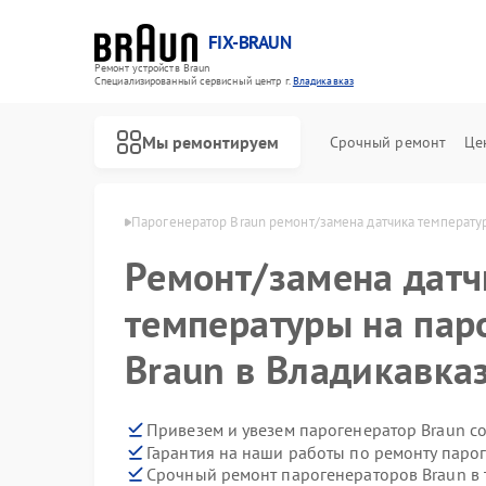
FIX-BRAUN
Ремонт устройств Braun
Специализированный cервисный центр г.
Владикавказ
Мы ремонтируем
Срочный ремонт
Це
raun в Владикавказе
Парогенератор Braun ремонт/замена датчика температу
Ремонт/замена датч
температуры на пар
Braun в Владикавка
Ремонт водонагревателей Braun
Ремонт соковыжималок Braun
Привезем и увезем парогенератор Braun с
Гарантия на наши работы по ремонту паро
Срочный ремонт парогенераторов Braun в 