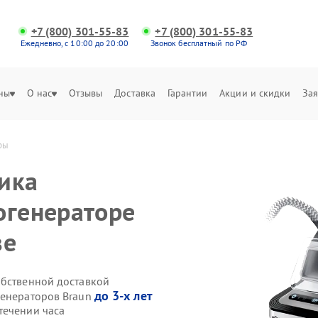
+7 (800) 301-55-83
+7 (800) 301-55-83
Ежедневно, с 10:00 до 20:00
Звонок бесплатный по РФ
ны
О нас
Отзывы
Доставка
Гарантии
Акции и скидки
Зая
ры
ика
огенераторе
зе
обственной доставкой
до 3-х лет
генераторов Braun
течении часа