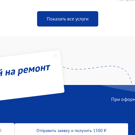
Показать все услуги
й на ремонт
При оформл
Отправить заявку и получить 1500 ₽