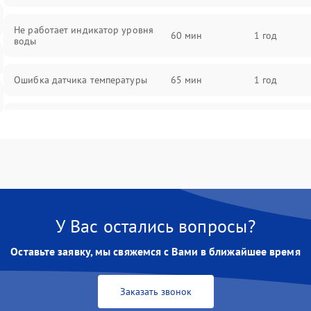
Не работает индикатор уровня
60 мин
1 год
воды
Ошибка датчика температуры
65 мин
1 год
Не работает индикатор
55 мин
1 год
Ошибка платы управления
75 мин
1 год
Сбой режима работы
70 мин
1 год
У Вас остались вопросы?
Не сохраняет настройки
65 мин
1 год
Оставьте заявку, мы свяжемся с Вами в ближайшее время
Не включается
60 мин
1 год
Заказать звонок