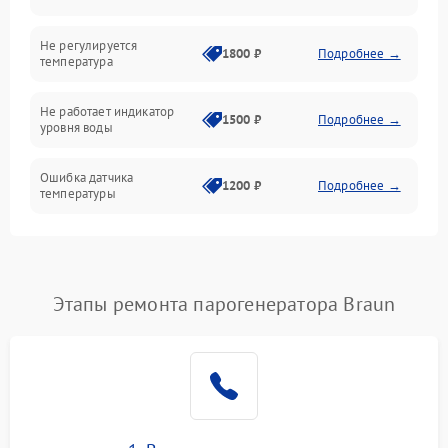
Не регулируется
1800 ₽
Подробнее →
температура
Не работает индикатор
1500 ₽
Подробнее →
уровня воды
Ошибка датчика
1200 ₽
Подробнее →
температуры
Не работает индикатор
1000 ₽
Подробнее →
Ошибка платы управления
1500 ₽
Подробнее →
Этапы ремонта парогенератора Braun
Сбой режима работы
1200 ₽
Подробнее →
Не сохраняет настройки
1200 ₽
Подробнее →
Не включается
1500 ₽
Подробнее →