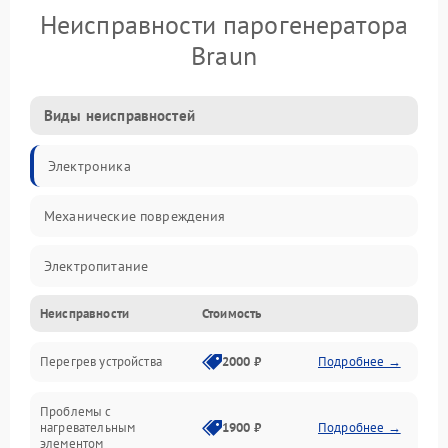
Неисправности парогенератора
Braun
Виды неисправностей
Электроника
Механические повреждения
Электропитание
Неисправности
Стоимость
Парообразование
Перегрев устройства
2000 ₽
Подробнее →
Герметичность
Проблемы с
Механика
нагревательным
1900 ₽
Подробнее →
элементом