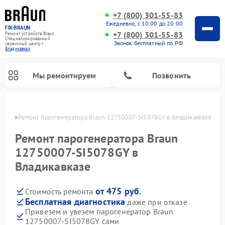
+7 (800) 301-55-83
Ежедневно, с 10:00 до 20:00
FIX-BRAUN
+7 (800) 301-55-83
Ремонт устройств Braun
Специализированный
Звонок бесплатный по РФ
cервисный центр г.
Владикавказ
Мы ремонтируем
Позвонить
вказе
Ремонт парогенератора Braun 12750007-SI5078GY в Владикавказе
Ремонт парогенератора Braun
12750007-SI5078GY в
Владикавказе
Ремонт водонагревателей Braun
от 475 руб.
Стоимость ремонта
Бесплатная диагностика
даже при отказе
Привезем и увезем парогенератор Braun
12750007-SI5078GY сами