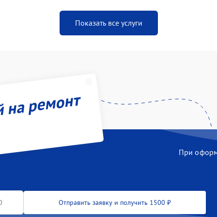
Показать все услуги
й на ремонт
При оформл
Отправить заявку и получить 1500 ₽