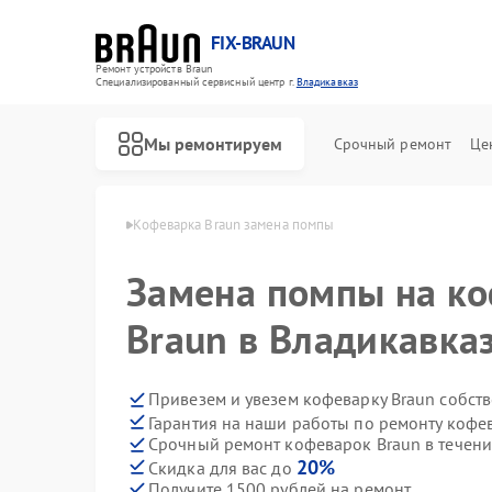
FIX-BRAUN
Ремонт устройств Braun
Специализированный cервисный центр г.
Владикавказ
Мы ремонтируем
Срочный ремонт
Це
raun в Владикавказе
Кофеварка Braun замена помпы
Замена помпы на к
Braun в Владикавка
Привезем и увезем кофеварку Braun собст
Гарантия на наши работы по ремонту кофе
Ремонт водонагревателей Braun
Ремонт парогенераторов Braun
Ремонт соковыжималок Braun
Срочный ремонт кофеварок Braun в течени
20%
Скидка для вас до
Получите 1500 рублей на ремонт