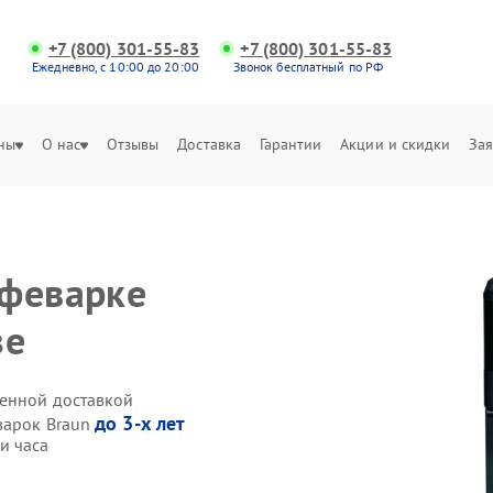
+7 (800) 301-55-83
+7 (800) 301-55-83
Ежедневно, с 10:00 до 20:00
Звонок бесплатный по РФ
ны
О нас
Отзывы
Доставка
Гарантии
Акции и скидки
Зая
офеварке
зе
венной доставкой
до 3-х лет
варок Braun
и часа