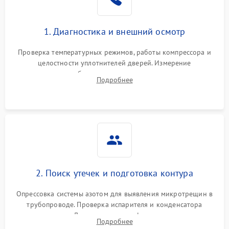
1. Диагностика и внешний осмотр
Проверка температурных режимов, работы компрессора и
целостности уплотнителей дверей. Измерение
сопротивления обмоток мотора, проверка термостата и
Подробнее
считывание кодов ошибок с электронного дисплея.
2. Поиск утечек и подготовка контура
Опрессовка системы азотом для выявления микротрещин в
трубопроводе. Проверка испарителя и конденсатора
течеискателем. Демонтаж старого фильтра-осушителя и
Подробнее
продувка капиллярной трубки для устранения засоров.