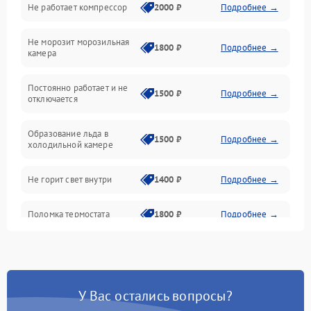
Не работает компрессор
2000 ₽
Подробнее →
Электропитание
Не морозит морозильная
Дренаж
1800 ₽
Подробнее →
камера
Оттайка
Постоянно работает и не
1500 ₽
Подробнее →
отключается
Программное обеспечение
Образование льда в
1500 ₽
Подробнее →
холодильной камере
Не горит свет внутри
1400 ₽
Подробнее →
Поломка термостата
1800 ₽
Подробнее →
Не работает вентилятор
1800 ₽
Подробнее →
Поломка системы No Frost
2600 ₽
Подробнее →
У Вас остались вопросы?