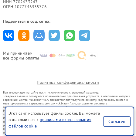
ИНН 7702633247
ОГРН 1077746335776
Поделиться в соц. сетях:
Мы принимаем
все формы оплаты
Политика конфиденциальности
Вся информация на сайте носит исключительно справочный характер.
Товарные знаки используются исключительно для описания устройств, в отношении которых
сервисные центры vlk.braun-fix.ru предоставляют услуги по ремонту. Услуги оказываются в
неавторизованных сервисных центрах vlk.braun-fix.ru, которые не связаны с
правообладателями товарных знаков или их официальными представителями.
Ремонт осуществляется для устройств, уже введенных в гражданский оборот в соответствии
Этот сайт использует файлы cookie. Вы можете
со статьей 1487 ГК РФ.
Использование товарных знаков не преследует цели индивидуализации услуг или введения
ознакомиться с
правилами использования
Согласен
потребителей в заблуждение, а служит для информирования о предоставляемых услугах по
ремонту техники указанных брендов.
файлов cookie
Представленная на сайте информация не является публичной офертой, определяемой
положениями Статьи 437(2) Гражданского кодекса РФ