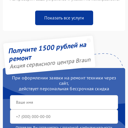
Показать все услуги
Получите 1500 рублей на
ремонт
Акция сервисного центра Braun
При оформлении заявки на ремонт техники через
сайт,
действует персональная бессрочная скидка
Отправляя, Вы соглашаетесь с
политикой конфиденциальности