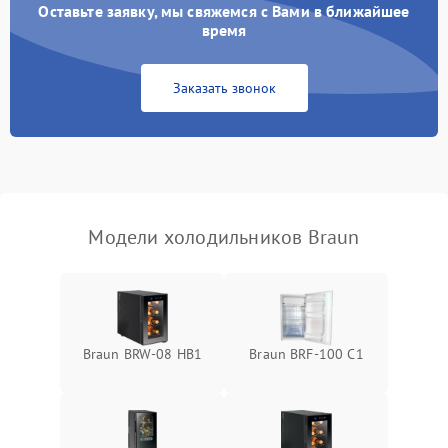
Оставьте заявку, мы свяжемся с Вами в ближайшее
Образование конденсата
1800 ₽
Подробнее →
на стенках
время
Сбой в работе инвертора
2100 ₽
Подробнее →
Заказать звонок
Запах горелого при
2000 ₽
Подробнее →
работе
Не включается
1000 ₽
Подробнее →
холодильник
Модели холодильников Braun
Проблемы с системой
автоматической
1800 ₽
Подробнее →
разморозки
Braun BRW-08 HB1
Braun BRF-100 C1