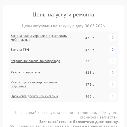
Цены на услуги ремонта
Цены актуальны на текущую дату 06.08.2026
Замена платы управления (мат.платы,
475 р
мейн платы)
Замена ТЭН
475 р
Устранение засора трубопровода
775 р
Ремонт испарителя
625 р
Ремонт датчика морозильного
475 р
отделения
Прочистка дренажной системы
865 р
Цены в прайс-листе указаны ориентировочные, без учета
стоимости запчастей.
Записывайтесь на бесплатную диагностику.
Мы проверим ваше устройство и укажем на неисправность.