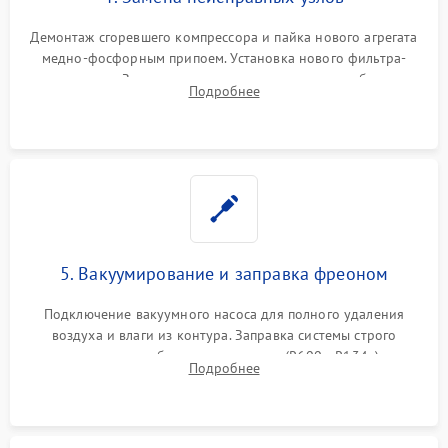
Демонтаж сгоревшего компрессора и пайка нового агрегата
медно-фосфорным припоем. Установка нового фильтра-
осушителя. Замена изношенных вентиляторов обдува,
Подробнее
сломанных заслонок или поврежденных дверных петель.
5. Вакуумирование и заправка фреоном
Подключение вакуумного насоса для полного удаления
воздуха и влаги из контура. Заправка системы строго
дозированным объемом хладагента (R600a, R134a) по
Подробнее
электронным весам. Контроль рабочего давления в системе.