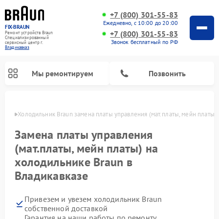
+7 (800) 301-55-83
Ежедневно, с 10:00 до 20:00
FIX-BRAUN
+7 (800) 301-55-83
Ремонт устройств Braun
Специализированный
Звонок бесплатный по РФ
cервисный центр г.
Владикавказ
Мы ремонтируем
Позвонить
вказе
Холодильник Braun замена платы управления (мат.платы, мейн платы)
Замена платы управления
(мат.платы, мейн платы) на
холодильнике Braun в
Владикавказе
Ремонт водонагревателей Braun
Привезем и увезем холодильник Braun
собственной доставкой
Гарантия на наши работы по ремонту