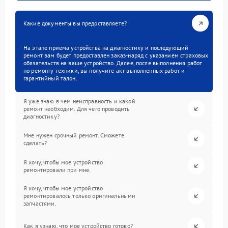
Какие документы вы предоставляете?
На этапе приема устройства на диагностику и последующий
ремонт вам будет предоставлен заказ-наряд с указанием страховых
обязательств на ваше устройство. Далее, после выполнения работ
по ремонту техники, вы получите акт выполненных работ и
гарантийный талон.
Я уже знаю в чем неисправность и какой
ремонт необходим. Для чего проводить
диагностику?
Мне нужен срочный ремонт. Сможете
сделать?
Я хочу, чтобы мое устройство
ремонтировали при мне.
Я хочу, чтобы мое устройство
ремонтировалось только оригинальными
запчастями.
Как я узнаю, что мое устройство готово?