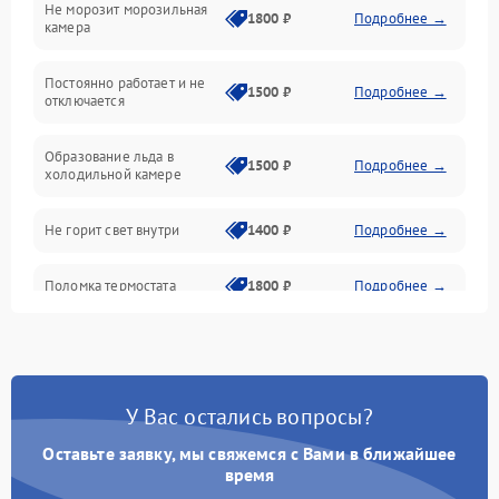
Не морозит морозильная
Дренаж
1800 ₽
Подробнее →
камера
Оттайка
Постоянно работает и не
1500 ₽
Подробнее →
отключается
Программное обеспечение
Образование льда в
1500 ₽
Подробнее →
холодильной камере
Не горит свет внутри
1400 ₽
Подробнее →
Поломка термостата
1800 ₽
Подробнее →
Не работает вентилятор
1800 ₽
Подробнее →
Поломка системы No Frost
2600 ₽
Подробнее →
У Вас остались вопросы?
Оставьте заявку, мы свяжемся с Вами в ближайшее
Образование конденсата
1800 ₽
Подробнее →
на стенках
время