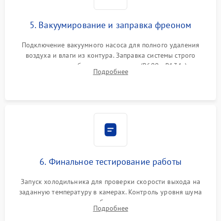
5. Вакуумирование и заправка фреоном
Подключение вакуумного насоса для полного удаления
воздуха и влаги из контура. Заправка системы строго
дозированным объемом хладагента (R600a, R134a) по
Подробнее
электронным весам. Контроль рабочего давления в системе.
6. Финальное тестирование работы
Запуск холодильника для проверки скорости выхода на
заданную температуру в камерах. Контроль уровня шума
компрессора, отсутствия обмерзания стенок и корректного
Подробнее
срабатывания системы автоматической оттайки.