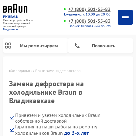
+7 (800) 301-55-83
Ежедневно, с 10:00 до 20:00
FIX-BRAUN
+7 (800) 301-55-83
Ремонт устройств Braun
Специализированный
Звонок бесплатный по РФ
cервисный центр г.
Владикавказ
Мы ремонтируем
Позвонить
вказе
Холодильник Braun замена дефростера
Замена дефростера на
холодильнике Braun в
Владикавказе
Ремонт водонагревателей Braun
Привезем и увезем холодильник Braun
собственной доставкой
Гарантия на наши работы по ремонту
до 3-х лет
холодильников Braun