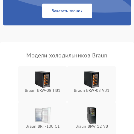
Сбой в работе инвертора
2100 ₽
Подробнее →
Заказать звонок
Запах горелого при
2000 ₽
Подробнее →
работе
Не включается
1000 ₽
Подробнее →
холодильник
Модели холодильников Braun
Проблемы с системой
автоматической
1800 ₽
Подробнее →
разморозки
Braun BRW-08 HB1
Braun BRW-08 VB1
Braun BRF-100 C1
Braun BRW 12 VB