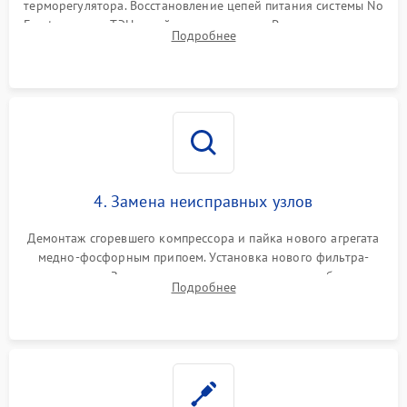
терморегулятора. Восстановление цепей питания системы No
Frost, включая ТЭН оттайки и вентилятор. Ремонт или замена
Подробнее
платы управления при сбоях алгоритмов.
4. Замена неисправных узлов
Демонтаж сгоревшего компрессора и пайка нового агрегата
медно-фосфорным припоем. Установка нового фильтра-
осушителя. Замена изношенных вентиляторов обдува,
Подробнее
сломанных заслонок или поврежденных дверных петель.