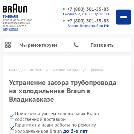
+7 (800) 301-55-83
Ежедневно, с 10:00 до 20:00
FIX-BRAUN
+7 (800) 301-55-83
Ремонт устройств Braun
Специализированный
Звонок бесплатный по РФ
cервисный центр г.
Владикавказ
Мы ремонтируем
Позвонить
вказе
Холодильник Braun устранение засора трубопровода
Устранение засора трубопровода
на холодильнике Braun в
Владикавказе
Ремонт водонагревателей Braun
Привезем и увезем холодильник Braun
собственной доставкой
Гарантия на наши работы по ремонту
до 3-х лет
холодильников Braun