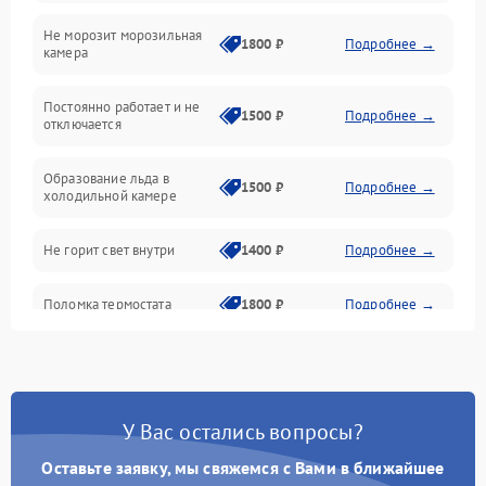
Не морозит морозильная
Дренаж
1800 ₽
Подробнее →
камера
Оттайка
Постоянно работает и не
1500 ₽
Подробнее →
отключается
Программное обеспечение
Образование льда в
1500 ₽
Подробнее →
холодильной камере
Не горит свет внутри
1400 ₽
Подробнее →
Поломка термостата
1800 ₽
Подробнее →
Не работает вентилятор
1800 ₽
Подробнее →
Поломка системы No Frost
2600 ₽
Подробнее →
У Вас остались вопросы?
Оставьте заявку, мы свяжемся с Вами в ближайшее
Образование конденсата
1800 ₽
Подробнее →
на стенках