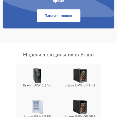
время
Сбой в работе инвертора
2100 ₽
Подробнее →
Заказать звонок
Запах горелого при
2000 ₽
Подробнее →
работе
Не включается
1000 ₽
Подробнее →
холодильник
Модели холодильников Braun
Проблемы с системой
автоматической
1800 ₽
Подробнее →
разморозки
Braun BRW 12 VB
Braun BRW-08 HB1
Braun BRF-90 FR
Braun BRW-08 VB1