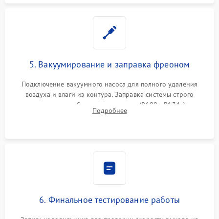
5. Вакуумирование и заправка фреоном
Подключение вакуумного насоса для полного удаления
воздуха и влаги из контура. Заправка системы строго
дозированным объемом хладагента (R600a, R134a) по
Подробнее
электронным весам. Контроль рабочего давления в системе.
6. Финальное тестирование работы