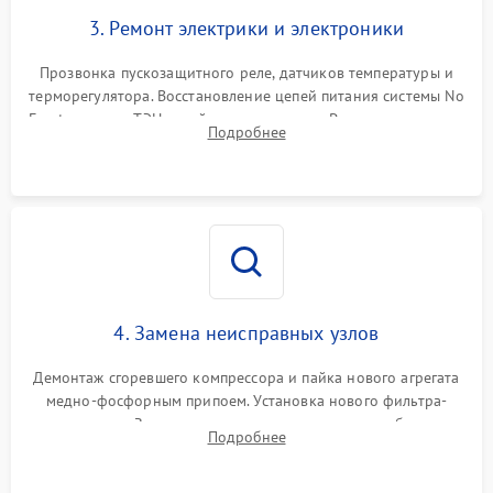
3. Ремонт электрики и электроники
Прозвонка пускозащитного реле, датчиков температуры и
терморегулятора. Восстановление цепей питания системы No
Frost, включая ТЭН оттайки и вентилятор. Ремонт или замена
Подробнее
платы управления при сбоях алгоритмов.
4. Замена неисправных узлов
Демонтаж сгоревшего компрессора и пайка нового агрегата
медно-фосфорным припоем. Установка нового фильтра-
осушителя. Замена изношенных вентиляторов обдува,
Подробнее
сломанных заслонок или поврежденных дверных петель.