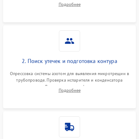
сопротивления обмоток мотора, проверка термостата и
Подробнее
считывание кодов ошибок с электронного дисплея.
2. Поиск утечек и подготовка контура
Опрессовка системы азотом для выявления микротрещин в
трубопроводе. Проверка испарителя и конденсатора
течеискателем. Демонтаж старого фильтра-осушителя и
Подробнее
продувка капиллярной трубки для устранения засоров.