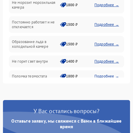
Не морозит морозильная
Дренаж
1800 ₽
Подробнее →
камера
Оттайка
Постоянно работает и не
1500 ₽
Подробнее →
отключается
Программное обеспечение
Образование льда в
1500 ₽
Подробнее →
холодильной камере
Не горит свет внутри
1400 ₽
Подробнее →
Поломка термостата
1800 ₽
Подробнее →
Не работает вентилятор
1800 ₽
Подробнее →
Поломка системы No Frost
2600 ₽
Подробнее →
У Вас остались вопросы?
Оставьте заявку, мы свяжемся с Вами в ближайшее
Образование конденсата
1800 ₽
Подробнее →
на стенках
время