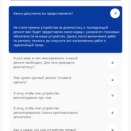
Какие документы вы предоставляете?
На этапе приема устройства на диагностику и последующий
ремонт вам будет предоставлен заказ-наряд с указанием страховых
обязательств на ваше устройство. Далее, после выполнения работ
по ремонту техники, вы получите акт выполненных работ и
гарантийный талон.
Я уже знаю в чем неисправность и какой
ремонт необходим. Для чего проводить
диагностику?
Мне нужен срочный ремонт. Сможете
сделать?
Я хочу, чтобы мое устройство
ремонтировали при мне.
Я хочу, чтобы мое устройство
ремонтировалось только оригинальными
запчастями.
Как я узнаю, что мое устройство готово?