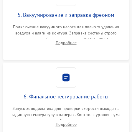
5. Вакуумирование и заправка фреоном
Подключение вакуумного насоса для полного удаления
воздуха и влаги из контура. Заправка системы строго
дозированным объемом хладагента (R600a, R134a) по
Подробнее
электронным весам. Контроль рабочего давления в системе.
6. Финальное тестирование работы
Запуск холодильника для проверки скорости выхода на
заданную температуру в камерах. Контроль уровня шума
компрессора, отсутствия обмерзания стенок и корректного
Подробнее
срабатывания системы автоматической оттайки.