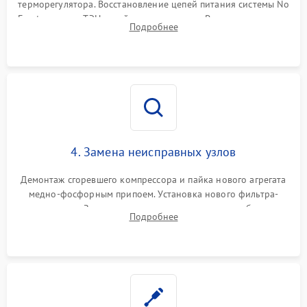
терморегулятора. Восстановление цепей питания системы No
Frost, включая ТЭН оттайки и вентилятор. Ремонт или замена
Подробнее
платы управления при сбоях алгоритмов.
4. Замена неисправных узлов
Демонтаж сгоревшего компрессора и пайка нового агрегата
медно-фосфорным припоем. Установка нового фильтра-
осушителя. Замена изношенных вентиляторов обдува,
Подробнее
сломанных заслонок или поврежденных дверных петель.