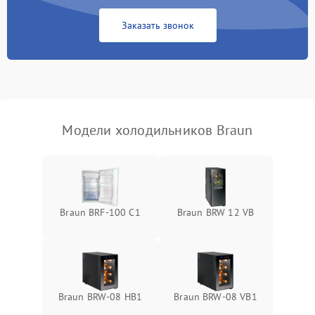
Сбой в работе инвертора
2100 ₽
Подробнее →
Заказать звонок
Запах горелого при
2000 ₽
Подробнее →
работе
Не включается
1000 ₽
Подробнее →
холодильник
Модели холодильников Braun
Проблемы с системой
автоматической
1800 ₽
Подробнее →
разморозки
Braun BRF-100 C1
Braun BRW 12 VB
Braun BRW-08 HB1
Braun BRW-08 VB1