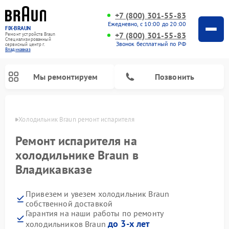
+7 (800) 301-55-83
Ежедневно, с 10:00 до 20:00
FIX-BRAUN
+7 (800) 301-55-83
Ремонт устройств Braun
Специализированный
Звонок бесплатный по РФ
cервисный центр г.
Владикавказ
Мы ремонтируем
Позвонить
вказе
Холодильник Braun ремонт испарителя
Ремонт испарителя на
холодильнике Braun в
Владикавказе
Ремонт водонагревателей Braun
Привезем и увезем холодильник Braun
собственной доставкой
Гарантия на наши работы по ремонту
до 3-х лет
холодильников Braun