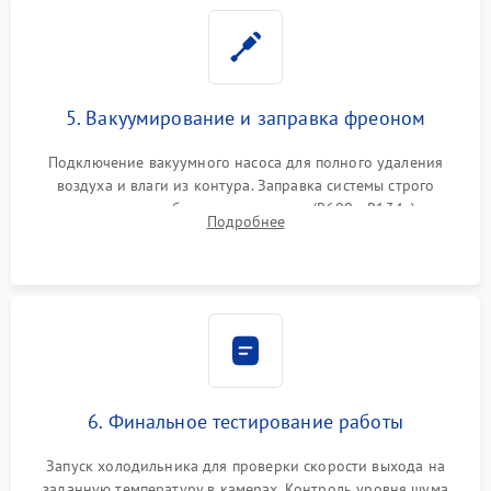
5. Вакуумирование и заправка фреоном
Подключение вакуумного насоса для полного удаления
воздуха и влаги из контура. Заправка системы строго
дозированным объемом хладагента (R600a, R134a) по
Подробнее
электронным весам. Контроль рабочего давления в системе.
6. Финальное тестирование работы
Запуск холодильника для проверки скорости выхода на
заданную температуру в камерах. Контроль уровня шума