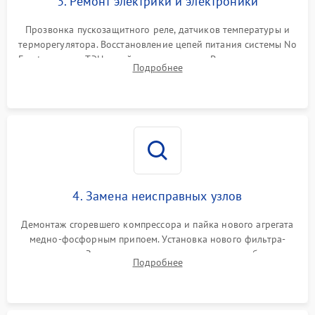
3. Ремонт электрики и электроники
Прозвонка пускозащитного реле, датчиков температуры и
терморегулятора. Восстановление цепей питания системы No
Frost, включая ТЭН оттайки и вентилятор. Ремонт или замена
Подробнее
платы управления при сбоях алгоритмов.
4. Замена неисправных узлов
Демонтаж сгоревшего компрессора и пайка нового агрегата
медно-фосфорным припоем. Установка нового фильтра-
осушителя. Замена изношенных вентиляторов обдува,
Подробнее
сломанных заслонок или поврежденных дверных петель.