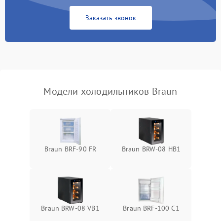
Сбой в работе инвертора
2100 ₽
Подробнее →
Заказать звонок
Запах горелого при
2000 ₽
Подробнее →
работе
Не включается
1000 ₽
Подробнее →
холодильник
Модели холодильников Braun
Проблемы с системой
автоматической
1800 ₽
Подробнее →
разморозки
Braun BRF-90 FR
Braun BRW-08 HB1
Braun BRW-08 VB1
Braun BRF-100 C1