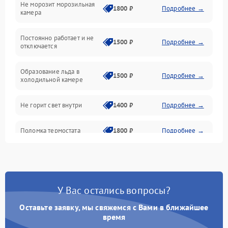
Не морозит морозильная
Дренаж
1800 ₽
Подробнее →
камера
Оттайка
Постоянно работает и не
1500 ₽
Подробнее →
отключается
Программное обеспечение
Образование льда в
1500 ₽
Подробнее →
холодильной камере
Не горит свет внутри
1400 ₽
Подробнее →
Поломка термостата
1800 ₽
Подробнее →
Не работает вентилятор
1800 ₽
Подробнее →
Поломка системы No Frost
2600 ₽
Подробнее →
У Вас остались вопросы?
Оставьте заявку, мы свяжемся с Вами в ближайшее
Образование конденсата
1800 ₽
Подробнее →
на стенках
время