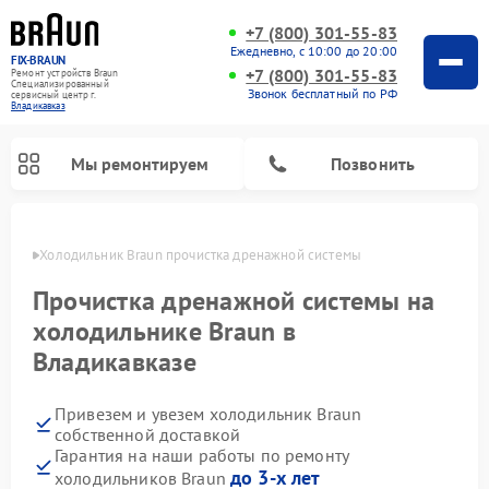
+7 (800) 301-55-83
Ежедневно, с 10:00 до 20:00
FIX-BRAUN
+7 (800) 301-55-83
Ремонт устройств Braun
Специализированный
Звонок бесплатный по РФ
cервисный центр г.
Владикавказ
Мы ремонтируем
Позвонить
вказе
Холодильник Braun прочистка дренажной системы
Прочистка дренажной системы на
холодильнике Braun в
Владикавказе
Ремонт водонагревателей Braun
Привезем и увезем холодильник Braun
собственной доставкой
Гарантия на наши работы по ремонту
до 3-х лет
холодильников Braun