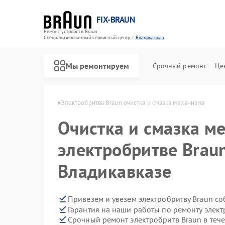
FIX-BRAUN
Ремонт устройств Braun
Специализированный cервисный центр г.
Владикавказ
Мы ремонтируем
Срочный ремонт
Це
raun в Владикавказе
Электробритва Braun очистка и смазка механизма
Очистка и смазка м
электробритве Brau
Владикавказе
Ремонт водонагревателей Braun
Ремонт парогенераторов Braun
Ремонт соковыжималок Braun
Привезем и увезем электробритву Braun с
Гарантия на наши работы по ремонту элек
Срочный ремонт электробритв Braun в теч