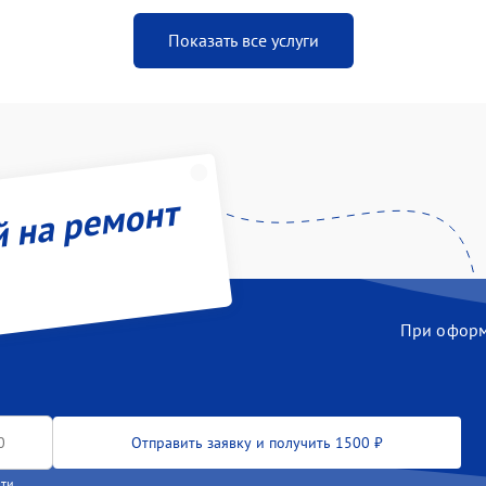
Показать все услуги
й на ремонт
При оформл
Отправить заявку и получить 1500 ₽
сти